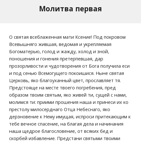
Молитва первая
О святая всеблаженная мати Ксение! Под покровом 
Всевышняго жившая, ведомая и укрепляемая 
Богоматерью, голод и жажду, холод и зной, 
поношения и гонения претерпевшая, дар 
прозорливости и чудотворения от Бога получила еси 
и под сенью Всемогущего покоишися. Ныне святая 
Церковь, яко благоуханный цвет, прославляет тя. 
Предстояще на месте твоего погребения, пред 
образом твоим святым, яко живей ти, сущей с нами, 
молимся ти: приими прошения наша и принеси их ко 
престолу милосерднаго Отца Небеснаго, яко 
дерзновение к Нему имущая, испроси притекающим к 
тебе вечное спасение, на благая дела и начинания 
наша щедрое благословение, от всяких бед и 
скорбей избавление. Предстани святыми твоими 