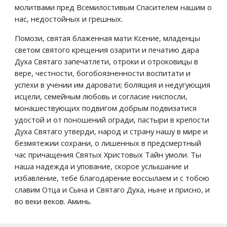
молитвами пред Всемилостивым Спасителем нашим о 
нас, недостойных и грешных. 
Помози, святая блаженная мати Ксение, младенцы 
светом святого крещения озарити и печатию дара 
Духа Святаго запечатлети, отроки и отроковицы в 
вере, честности, богобоязненности воспитати и 
успехи в учении им даровати; болящия и недугующия 
исцели, семейным любовь и согласие ниспосли, 
монашествующих подвигом добрым подвизатися 
удостой и от поношений огради, пастыри в крепости 
Духа Святаго утверди, народ и страну нашу в мире и 
безмятежии сохрани, о лишенных в предсмертный 
час причащения Святых Христовых Тайн умоли. Ты 
наша надежда и упование, скорое услышание и 
избавление, тебе благодарение воссылаем и с тобою 
славим Отца и Сына и Святаго Духа, ныне и присно, и 
во веки веков. Аминь.